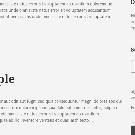
D
omnis iste natus error sit voluptatem accusantium doloremque
iatis unde omnis iste natus error sit voluptatem accusantium
Na
 ut perspiciatis unde omnis iste natus error sit voluptatem
nu
in
S
ple
Si
wo
r aut odit aut fugit, sed quia consequuntur magni dolores eos qui
est, qui dolorem ipsum quia dolor sit amet, nsectetur, adipisci
Em
 unde omnis iste natus error sit voluptatem accusantium
e ab illo inventore veritatis et quasi architecto…