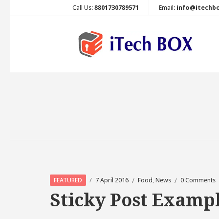
Call Us:
8801730789571
Email:
info@itechb
7 April 2016
Food
,
News
0 Comments
FEATURED
Sticky Post Examp