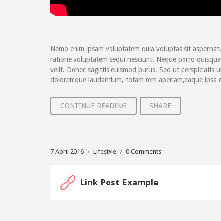
Nemo enim ipsam voluptatem quia voluptas sit aspernatu
ratione voluptatem sequi nesciunt. Neque porro quisquam 
velit. Donec sagittis euismod purus. Sed ut perspiciatis
doloremque laudantium, totam rem aperiam,eaque ipsa qua
CONTINUE READING
SHARE
7 April 2016
Lifestyle
0 Comments
Link Post Example