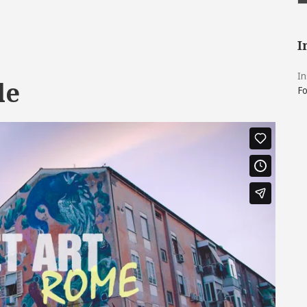
I
In
le
Fo