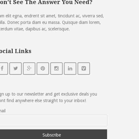
on’t See The Answer You Need?
m elit egna, endrerit sit amet, tincidunt ac, viverra sed,
lla. Donec porta diam eu massa. Quisque diam lorem,
terdum vitae, dapibus ac, scelerisque.
ocial Links
gn up to our newsletter and get exclusive deals you
nt find anywhere else straight to your inbox!
ail