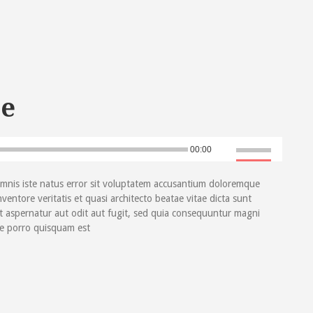
le
Use
00:00
Up/Down
Arrow
omnis iste natus error sit voluptatem accusantium doloremque
keys
entore veritatis et quasi architecto beatae vitae dicta sunt
to
t aspernatur aut odit aut fugit, sed quia consequuntur magni
increase
ue porro quisquam est
or
decrease
volume.