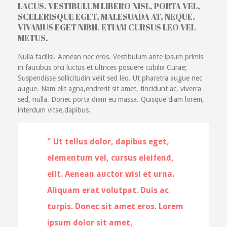
LACUS. VESTIBULUM LIBERO NISL, PORTA VEL,
SCELERISQUE EGET, MALESUADA AT, NEQUE.
VIVAMUS EGET NIBH. ETIAM CURSUS LEO VEL
METUS.
Nulla facilisi. Aenean nec eros. Vestibulum ante ipsum primis
in faucibus orci luctus et ultrices posuere cubilia Curae;
Suspendisse sollicitudin velit sed leo. Ut pharetra augue nec
augue. Nam elit agna,endrerit sit amet, tincidunt ac, viverra
sed, nulla. Donec porta diam eu massa. Quisque diam lorem,
interdum vitae,dapibus.
Ut tellus dolor, dapibus eget,
elementum vel, cursus eleifend,
elit. Aenean auctor wisi et urna.
Aliquam erat volutpat. Duis ac
turpis. Donec sit amet eros. Lorem
ipsum dolor sit amet,