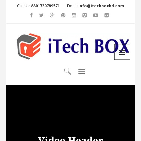
Call Us:
8801730789571
Email:
info@itechboxbd.com
Video Header