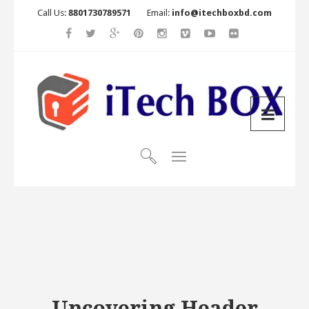
Call Us:
8801730789571
Email:
info@itechboxbd.com
Uncovering Header