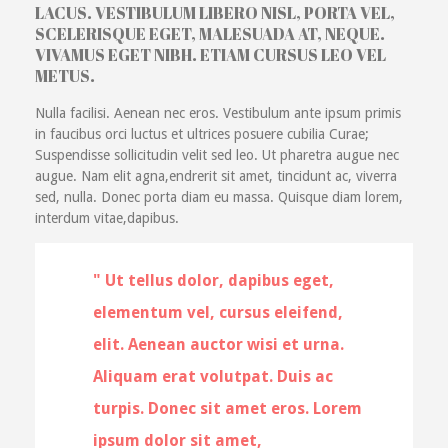
LACUS. VESTIBULUM LIBERO NISL, PORTA VEL,
SCELERISQUE EGET, MALESUADA AT, NEQUE.
VIVAMUS EGET NIBH. ETIAM CURSUS LEO VEL
METUS.
Nulla facilisi. Aenean nec eros. Vestibulum ante ipsum primis
in faucibus orci luctus et ultrices posuere cubilia Curae;
Suspendisse sollicitudin velit sed leo. Ut pharetra augue nec
augue. Nam elit agna,endrerit sit amet, tincidunt ac, viverra
sed, nulla. Donec porta diam eu massa. Quisque diam lorem,
interdum vitae,dapibus.
Ut tellus dolor, dapibus eget,
elementum vel, cursus eleifend,
elit. Aenean auctor wisi et urna.
Aliquam erat volutpat. Duis ac
turpis. Donec sit amet eros. Lorem
ipsum dolor sit amet,